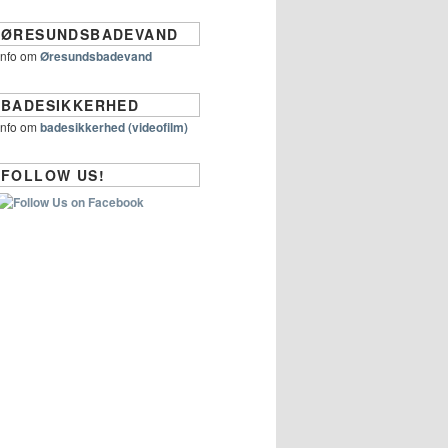
ØRESUNDSBADEVAND
Info om
Øresundsbadevand
BADESIKKERHED
Info om
badesikkerhed (videofilm)
FOLLOW US!