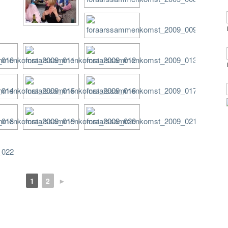
1
2
►