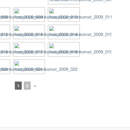
1
2
►