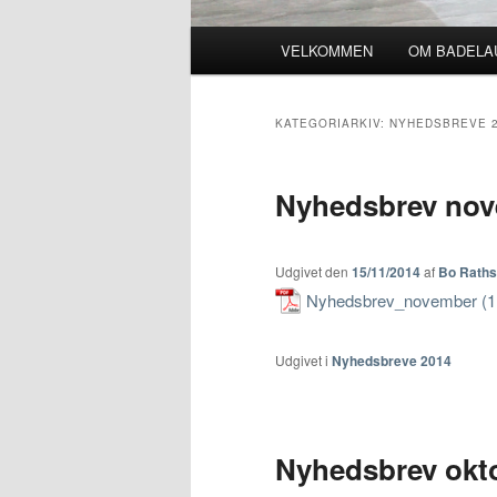
Primær menu
VELKOMMEN
OM BADELA
Fortsæt til primært indhold
Fortsæt til sekundært indho
KATEGORIARKIV:
NYHEDSBREVE 
Nyhedsbrev nov
Udgivet den
15/11/2014
af
Bo Rath
Nyhedsbrev_november
Udgivet i
Nyhedsbreve 2014
Nyhedsbrev okt