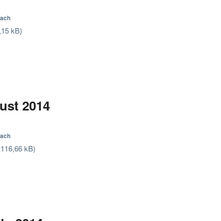
sach
ust 2014
sach