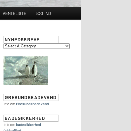
VENTELISTE
LOG IND
NYHEDSBREVE
ØRESUNDSBADEVAND
Info om
Øresundsbadevand
BADESIKKERHED
Info om
badesikkerhed
(videofilm)