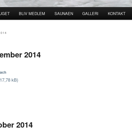
UGET
BLIV MEDLEM
SAUNAEN
GALLERI
KONTAKT
ld
2014
ember 2014
sach
ober 2014