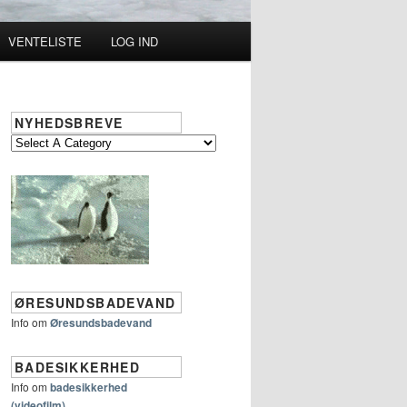
VENTELISTE
LOG IND
NYHEDSBREVE
ØRESUNDSBADEVAND
Info om
Øresundsbadevand
BADESIKKERHED
Info om
badesikkerhed
(videofilm)