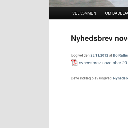
Primær menu
VELKOMMEN
OM BADELA
Fortsæt til primært indhold
Fortsæt til sekundært indho
Nyhedsbrev nov
Udgivet den
23/11/2012
af
Bo Rath
nyhedsbrev-november-201
Dette indlæg blev udgivet i
Nyhedsb