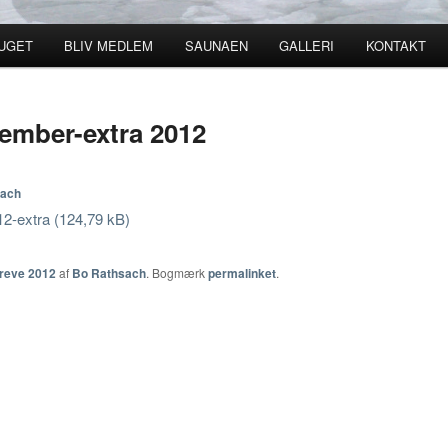
UGET
BLIV MEDLEM
SAUNAEN
GALLERI
KONTAKT
ld
ember-extra 2012
sach
2-extra
reve 2012
af
Bo Rathsach
. Bogmærk
permalinket
.