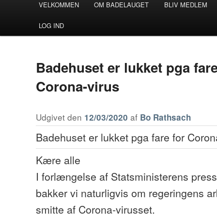
VELKOMMEN
OM BADELAUGET
BLIV MEDLEM
Fortsæt til primært indhold
Fortsæt til sekundært indhold
LOG IND
Badehuset er lukket pga fare
Corona-virus
Udgivet den
af
12/03/2020
Bo Rathsach
Badehuset er lukket pga fare for Coron
Kære alle
I forlængelse af Statsministerens pres
bakker vi naturligvis om regeringens ar
smitte af Corona-virusset.