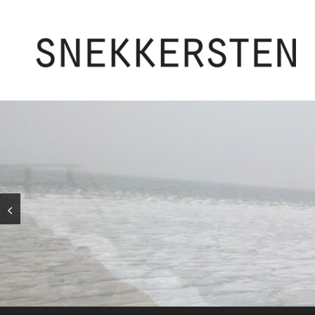
<
Primær menu